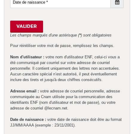
ou
Date
adresse
de
email
naissance
VALIDER
*
*
Les champs marqués d'une astérisque (
*
) sont obligatoires
Pour réinitiliser votre mot de passe, remplissez les champs.
Nom d'utilisateur :
votre nom d'utilisateur ENF, celui-ci vous a
été communiqué par courriel sur votre adresse de courriel
personnelle. Il contient uniquement des lettres non accentuées.
Aucun caractère spécial n’est autorisé, il peut éventuellement
inclure des tirets et jusqu'à deux chiffres consécutifs.
Adresse email :
votre adresse de courriel personnelle, adresse
communiquée au Cnam utilisée pour la communication des
identifiants ENF (nom d'utilisateur et mot de passe), ou votre
adresse de courriel @lecnam.net.
Date de naissance :
votre date de naissance doit être au format
JJ/MM/AAAA (exemple : 23/11/2001).